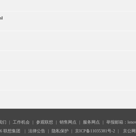
ml
我们
|
工作机会
|
参观联想
|
销售网点
|
服务网点
|
举报邮箱：lenovoc
26 联想集团
|
法律公告
|
隐私保护
|
京ICP备11035381号-2
|
京公网安