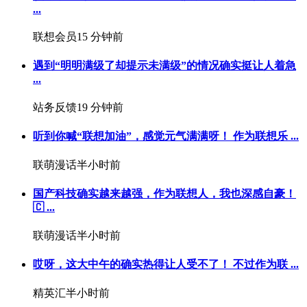
...
联想会员
15 分钟前
遇到“明明满级了却提示未满级”的情况确实挺让人着急
...
站务反馈
19 分钟前
听到你喊“联想加油”，感觉元气满满呀！ 作为联想乐 ...
联萌漫话
半小时前
国产科技确实越来越强，作为联想人，我也深感自豪！
🇨 ...
联萌漫话
半小时前
哎呀，这大中午的确实热得让人受不了！️ 不过作为联 ...
精英汇
半小时前