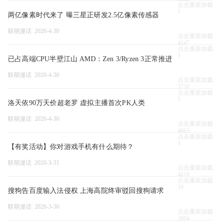
点击重新加载
1
两亿像素时代来了 曝三星正研发2.5亿像素传感器
联萌漫话 2020-4-30
点击重新加载
4147
点击重新加载
1
已占高端CPU半壁江山 AMD：Zen 3/Ryzen 3正常推进
联萌漫话 2020-4-30
点击重新加载
3750
点击重新加载
1
洛天依90万天价超老罗 虚拟主播首次PK人类
联萌漫话 2020-4-30
点击重新加载
4663
点击重新加载
1
【有奖活动】你对游戏手机有什么期待？
联萌漫话 2020-3-31
点击重新加载
4618
点击重新加载
10
搜狗告百度输入法侵权 上海高院终审驳回搜狗请求
联萌漫话 2020-3-30
点击重新加载
3904