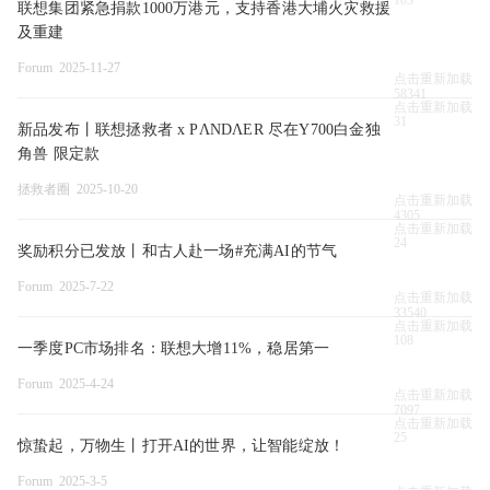
联想集团紧急捐款1000万港元，支持香港大埔火灾救援
及重建
Forum 2025-11-27
点击重新加载
58341
点击重新加载
31
新品发布丨联想拯救者 x PΛNDΛER 尽在Y700白金独
角兽 限定款
拯救者圈 2025-10-20
点击重新加载
4305
点击重新加载
24
奖励积分已发放丨和古人赴一场#充满AI的节气
Forum 2025-7-22
点击重新加载
33540
点击重新加载
108
一季度PC市场排名：联想大增11%，稳居第一
Forum 2025-4-24
点击重新加载
7097
点击重新加载
25
惊蛰起，万物生丨打开AI的世界，让智能绽放！
Forum 2025-3-5