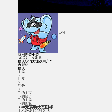
LV4
就问你香不香
加关注
发消息
确认取消关注该用户？
再想想
确认
主题
3
回复
6
积分
0
Ta的主页
Ta的帖子
Ta的主题
Ta的回复
X40无震动状态图标
手机反馈
|
2024-2-18