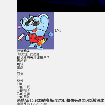
LV1
牧俊幼犇
加关注
发消息
确认取消关注该用户？
再想想
确认
主题
4
回复
1
积分
140
Ta的主页
Ta的帖子
Ta的主题
Ta的回复
来酷Air16 2025酷睿版(N175L)摄像头画面闪烁横波纹
电脑反馈
|
2026-3-30