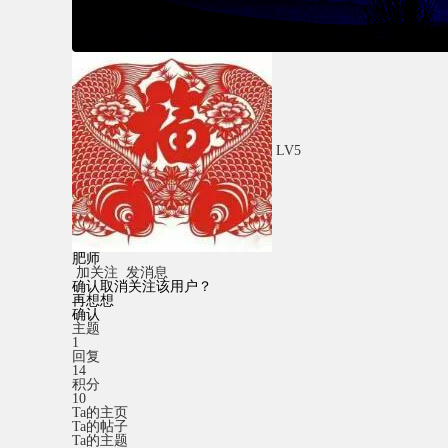
LV5
肥师
加关注
发消息
确认取消关注该用户？
再想想
确认
主题
1
回复
14
积分
10
Ta的主页
Ta的帖子
Ta的主题