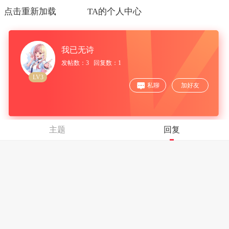
点击重新加载
TA的个人中心
我已无诗
发帖数：3 回复数：1
LV3
私聊
加好友
主题
回复