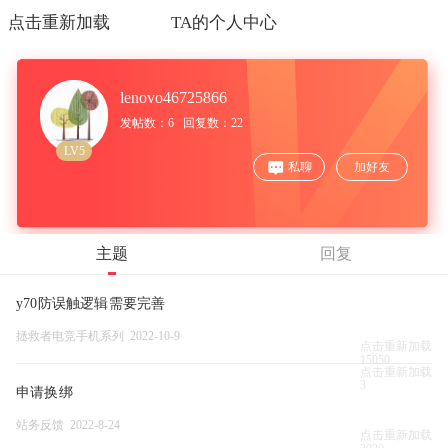
点击重新加载
TA的个人中心
lenovo46725866
发帖数：6 回复数：22
LV5
私聊
加好友
主题
回复
y70防误触逻辑需要完善
拯救者电竞手机系列 2022-10-9
点击重新加载
15050
点击重新加载
3
申请换绑
站务反馈 2022-8-24
点击重新加载