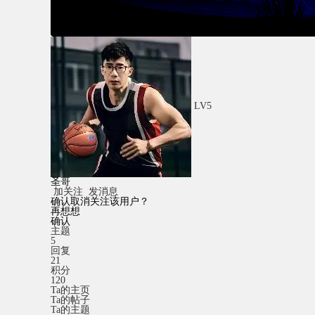
LV5
圣哥
加关注
发消息
确认取消关注该用户？
再想想
确认
主题
5
回复
21
积分
120
Ta的主页
Ta的帖子
Ta的主题