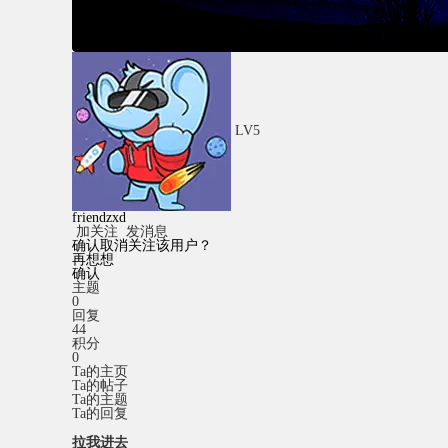
LV5
friendzxd
加关注
发消息
确认取消关注该用户？
再想想
确认
主题
0
回复
44
积分
0
Ta的主页
Ta的帖子
Ta的主题
Ta的回复
拉我进去