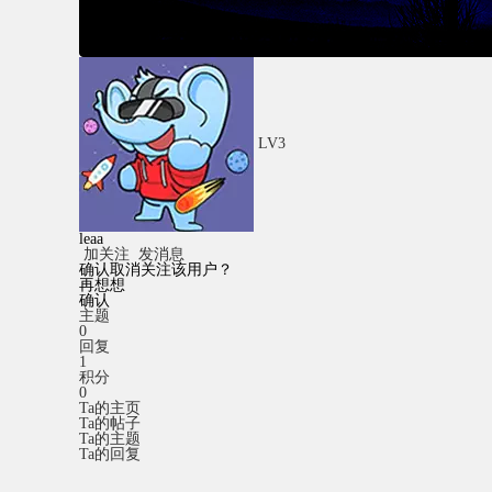
LV3
leaa
加关注
发消息
确认取消关注该用户？
再想想
确认
主题
0
回复
1
积分
0
Ta的主页
Ta的帖子
Ta的主题
Ta的回复