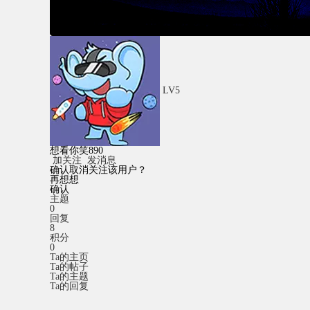
LV5
想看你笑890
加关注
发消息
确认取消关注该用户？
再想想
确认
主题
0
回复
8
积分
0
Ta的主页
Ta的帖子
Ta的主题
Ta的回复