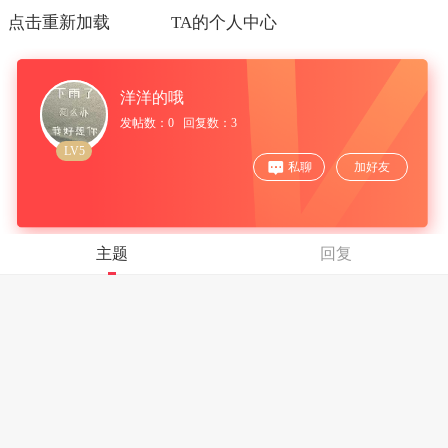
点击重新加载
TA的个人中心
洋洋的哦
发帖数：0 回复数：3
LV5
私聊
加好友
主题
回复