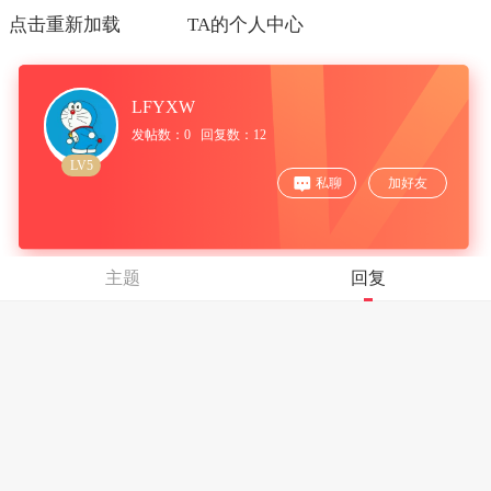
点击重新加载
TA的个人中心
LFYXW
发帖数：0 回复数：12
LV5
私聊
加好友
主题
回复