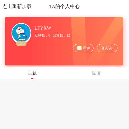
点击重新加载
TA的个人中心
LFYXW
发帖数：0 回复数：12
LV5
私聊
加好友
主题
回复