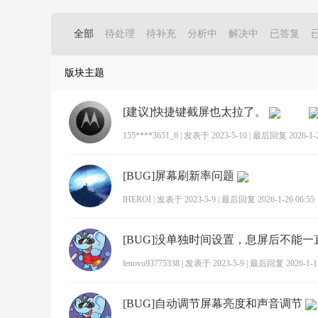
全部
待处理
待补充
分析中
解决中
已答复
版块主题
[建议]快捷键截屏也太拉了。
155****3651_6
|
发表于 2023-5-10
|
最后回复 2026-1-24
[BUG]屏幕刷新率问题
lHEROI
|
发表于 2023-5-9
|
最后回复 2026-1-26 06:55
lenovo93775338
|
发表于 2023-5-9
|
最后回复 2026-1-18
[BUG]自动调节屏幕亮度和声音调节