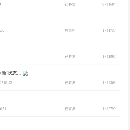
3
已答复
0
/
11684
:50
待处理
1
/
11737
已答复
1
/
11997
[BUG]Y70！！！！状态栏下拉时间不更新 状态栏电池电量显示...
7 03:52
已答复
1
/
12368
6:54
已答复
1
/
12799