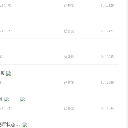
1 14:01
已答复
1
/
12129
1 16:22
已答复
1
/
12427
32
待处理
0
/
13245
亮度
44
已答复
1
/
12989
务
1 16:22
已答复
0
/
11644
[BUG]X30手机充电状态下，一直处于亮屏状态下，不会自动锁屏。