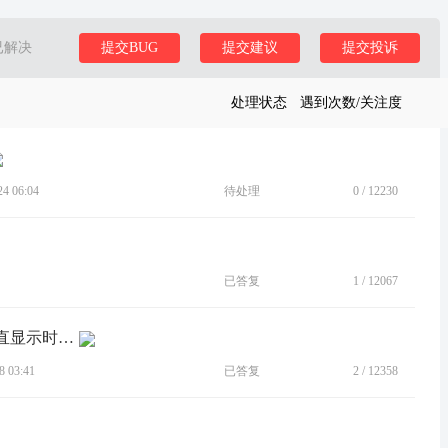
已解决
提交BUG
提交建议
提交投诉
处理状态
遇到次数/关注度
 06:04
待处理
0
/
12230
已答复
1
/
12067
[BUG]没单独时间设置，息屏后不能一直显示时间。
 03:41
已答复
2
/
12358