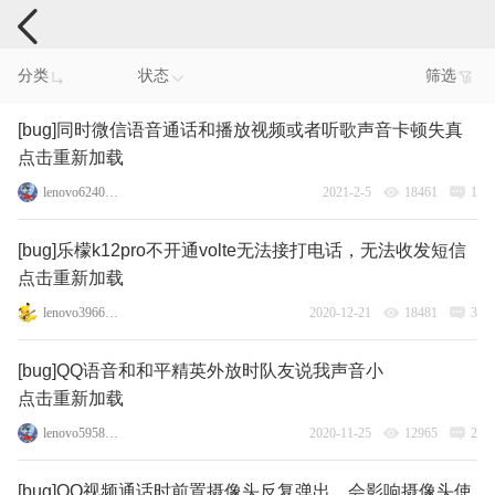
手机反馈
分类
状态
筛选
[bug]同时微信语音通话和播放视频或者听歌声音卡顿失真
点击重新加载
lenovo62402436
2021-2-5
18461
1
[bug]乐檬k12pro不开通volte无法接打电话，无法收发短信
点击重新加载
lenovo3966401
2020-12-21
18481
3
[bug]QQ语音和和平精英外放时队友说我声音小
点击重新加载
lenovo59587215
2020-11-25
12965
2
[bug]QQ视频通话时前置摄像头反复弹出，会影响摄像头使