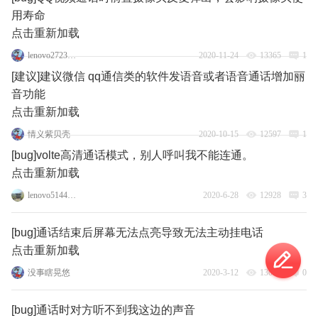
用寿命
点击重新加载
lenovo27239652
2020-11-24
13365
1
[建议]建议微信 qq通信类的软件发语音或者语音通话增加丽
音功能
点击重新加载
情义紫贝壳
2020-10-15
12597
1
[bug]volte高清通话模式，别人呼叫我不能连通。
点击重新加载
lenovo51442156
2020-6-28
12928
3
[bug]通话结束后屏幕无法点亮导致无法主动挂电话
点击重新加载
没事瞎晃悠
2020-3-12
13026
0
[bug]通话时对方听不到我这边的声音