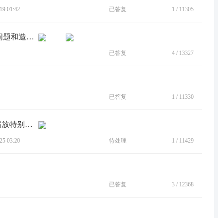
9 01:42
已答复
1
/
11305
[BUG]X30升级13后后台电池管理权限问题和造成其它软件闪退
已答复
4
/
13327
已答复
1
/
11330
[BUG]ready for电脑模式下，微信字体缩放特别特别小
5 03:20
待处理
1
/
11429
已答复
3
/
12368