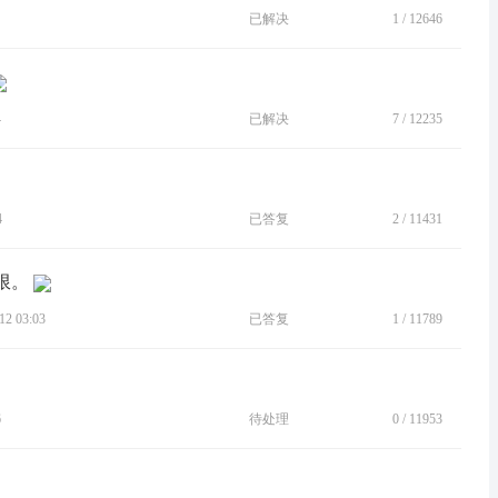
已解决
1
/
12646
4
已解决
7
/
12235
4
已答复
2
/
11431
限。
2 03:03
已答复
1
/
11789
6
待处理
0
/
11953