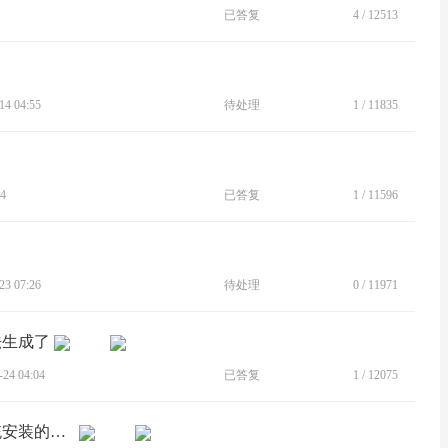
已答复
4
/
12513
4 04:55
待处理
1
/
11835
4
已答复
1
/
11596
3 07:26
待处理
0
/
11971
法生成了
4 04:04
已答复
1
/
12075
[BUG]motorola edge S30 (XT2175-2)系统安装的应用不显示名称