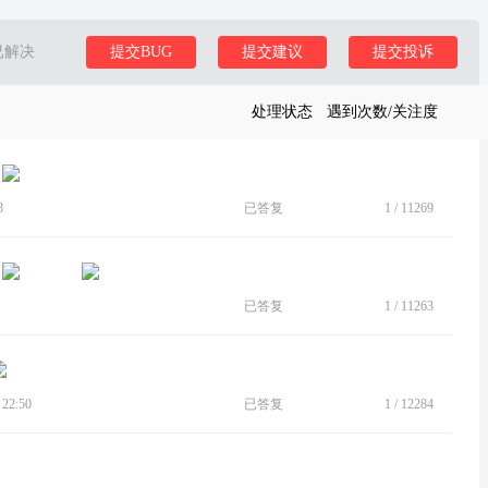
已解决
提交BUG
提交建议
提交投诉
处理状态
遇到次数/关注度
8
已答复
1
/
11269
已答复
1
/
11263
22:50
已答复
1
/
12284