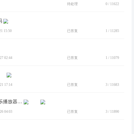
待处理
0
/
11622
吗
 15:50
已答复
1
/
11285
7 02:44
已答复
1
/
11079
1 17:14
已答复
3
/
11683
[BUG]开启人脸解锁后，锁屏界面的音乐播放器横幅消失
6 04:03
已答复
3
/
11890