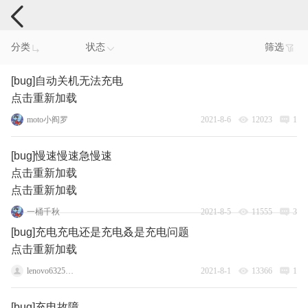
手机反馈
分类
状态
筛选
[bug]自动关机无法充电
点击重新加载
moto小阎罗
2021-8-6
12023
1
[bug]慢速慢速急慢速
点击重新加载
点击重新加载
一桶千秋
2021-8-5
11555
3
[bug]充电充电还是充电叒是充电问题
点击重新加载
lenovo63254580
2021-8-1
13366
1
[bug]充电故障