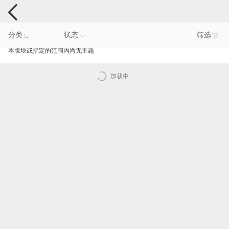
智能产品反馈
分类
状态
筛选
本版块或指定的范围内尚无主题
加载中..