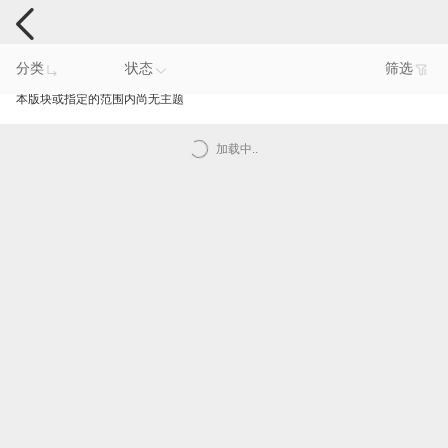
智能产品反馈
分类
状态
筛选
本版块或指定的范围内尚无主题
加载中..