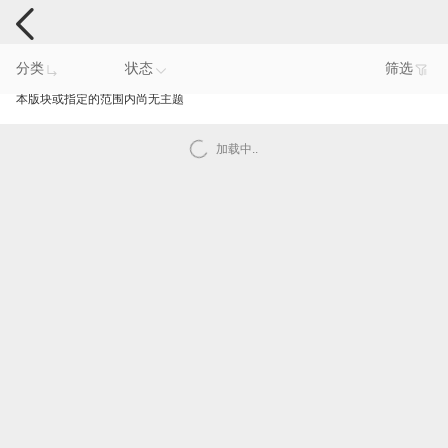
智能产品反馈
分类
状态
筛选
本版块或指定的范围内尚无主题
加载中..