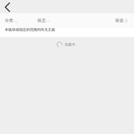
智能产品反馈
分类
状态
筛选
本版块或指定的范围内尚无主题
加载中..