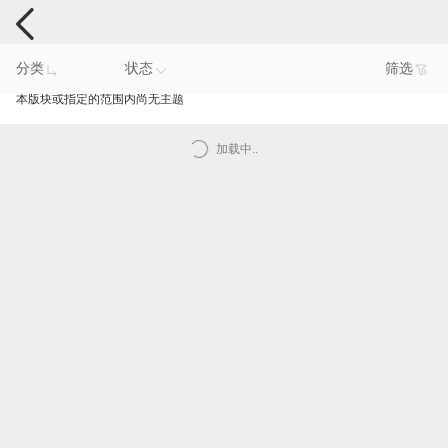
智能产品反馈
分类
状态
筛选
本版块或指定的范围内尚无主题
加载中..