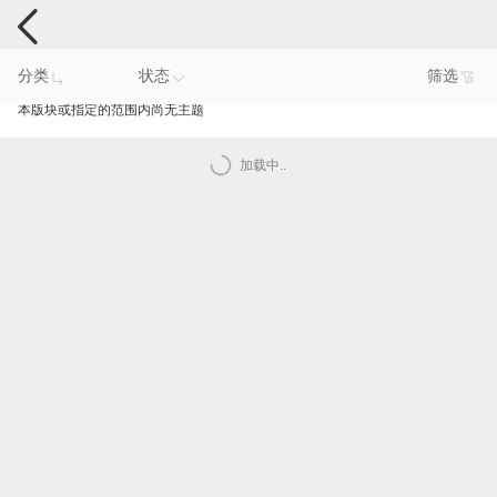
智能产品反馈
分类
状态
筛选
本版块或指定的范围内尚无主题
加载中..