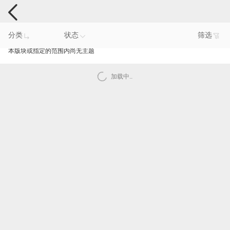
智能产品反馈
分类
状态
筛选
本版块或指定的范围内尚无主题
加载中..