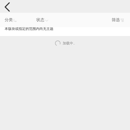
智能产品反馈
分类
状态
筛选
本版块或指定的范围内尚无主题
加载中..