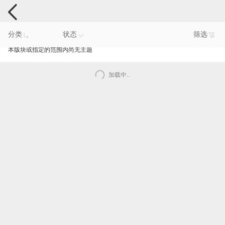
智能产品反馈
分类
状态
筛选
本版块或指定的范围内尚无主题
加载中..