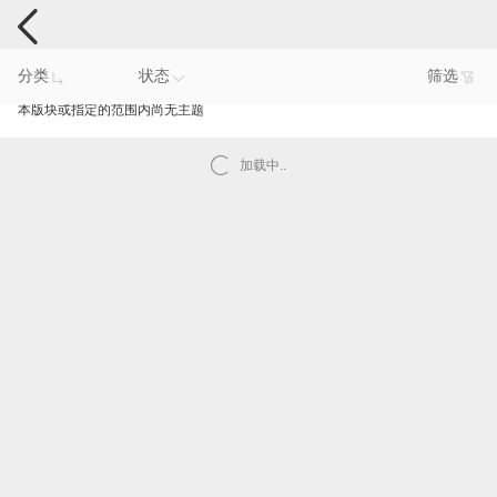
智能产品反馈
分类
状态
筛选
本版块或指定的范围内尚无主题
加载中..