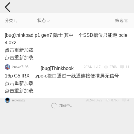
电脑反馈
分类
状态
筛选
[bug]thinkpad p1 gen7 隐士 其中一个SSD槽位只能跑 pcie
4.0x2
点击重新加载
点击重新加载
lenovo71952190
2024-11-17
2768
11
[bug]Thinkbook
16p G5 IRX，type-c接口通过一线通连接便携屏无信号
点击重新加载
点击重新加载
septemLy
2024-10-22
8763
4
加载中..