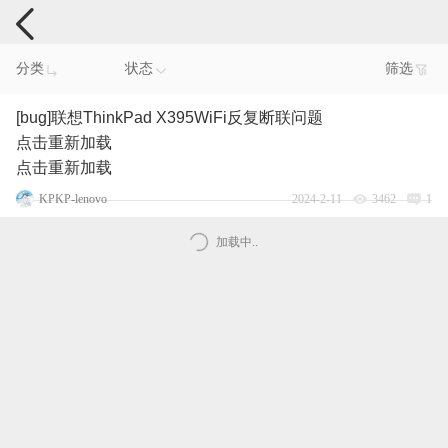
电脑反馈
分类
状态
筛选
[bug]联想ThinkPad X395WiFi反复断联问题
点击重新加载
点击重新加载
KPKP-lenovo
2024-2-11
3462
1
加载中..