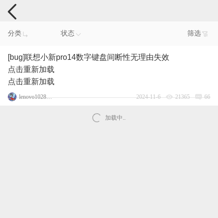
电脑反馈
分类
状态
筛选
[bug]联想小新pro14数字键盘间断性无理由失效
点击重新加载
点击重新加载
lenovo102853686
2024-11-6
21365
66
加载中..