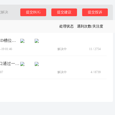
已解决
提交BUG
提交建议
提交投诉
处理状态
遇到次数/关注度
[BUG]thinkpad p1 gen7 隐士 其中一个SSD槽位只能跑 pcie 4.0x2
19 01:46
解决中
11
/
2754
[BUG]Thinkbook 16p G5 IRX，type-c接口通过一线通连接便携屏无信号
07
解决中
4
/
8739