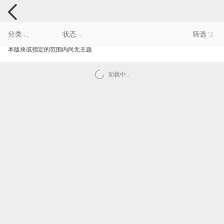
电脑反馈
分类
状态
筛选
本版块或指定的范围内尚无主题
加载中..