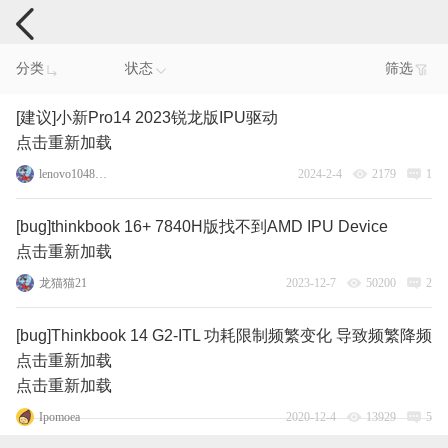
电脑反馈
分类
状态
筛选
[建议]小新Pro14 2023锐龙版IPU驱动
点击重新加载
lenovo104847895
2024-2-4
2179
1
[bug]thinkbook 16+ 7840H版找不到AMD IPU Device
点击重新加载
龙猫猫21
2023-12-7
50200
2
[bug]Thinkbook 14 G2-ITL 功耗限制频繁变化 导致频繁降频
点击重新加载
点击重新加载
Ipomoea
2020-12-4
13929
5