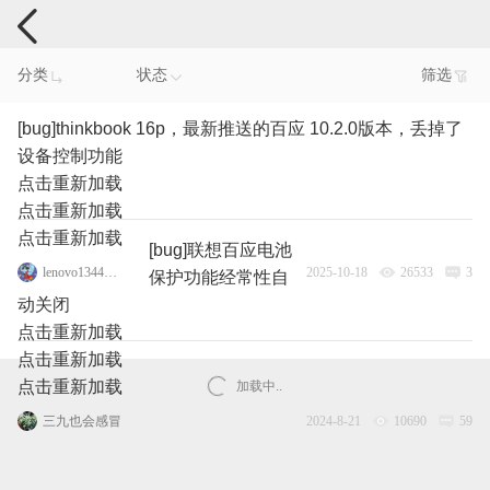
电脑反馈
分类
状态
筛选
[bug]thinkbook 16p，最新推送的百应 10.2.0版本，丢掉了
设备控制功能
点击重新加载
点击重新加载
点击重新加载
[bug]联想百应电池
lenovo134460707
2025-10-18
26533
3
保护功能经常性自
动关闭
点击重新加载
点击重新加载
点击重新加载
加载中..
三九也会感冒
2024-8-21
10690
59