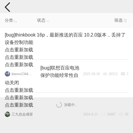
电脑反馈
分类
状态
筛选
[bug]thinkbook 16p，最新推送的百应 10.2.0版本，丢掉了
设备控制功能
点击重新加载
点击重新加载
点击重新加载
[bug]联想百应电池
lenovo134460707
2025-10-18
26512
3
保护功能经常性自
动关闭
点击重新加载
点击重新加载
点击重新加载
加载中..
三九也会感冒
2024-8-21
10687
59