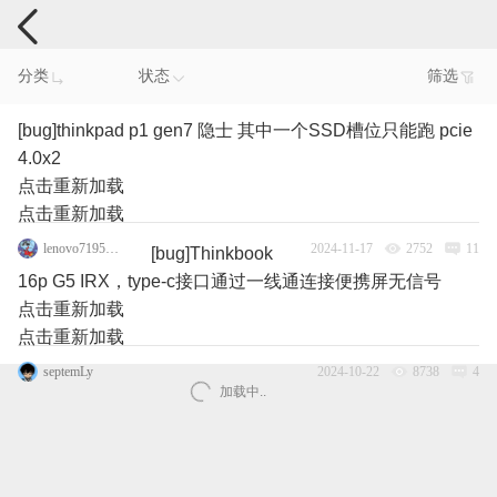
电脑反馈
分类
状态
筛选
[bug]thinkpad p1 gen7 隐士 其中一个SSD槽位只能跑 pcie
4.0x2
点击重新加载
点击重新加载
lenovo71952190
2024-11-17
2752
11
[bug]Thinkbook
16p G5 IRX，type-c接口通过一线通连接便携屏无信号
点击重新加载
点击重新加载
septemLy
2024-10-22
8738
4
加载中..