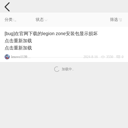
电脑反馈
分类
状态
筛选
[bug]在官网下载的legion zone安装包显示损坏
点击重新加载
点击重新加载
lenovo113915247
2024-8-16
3550
0
加载中..