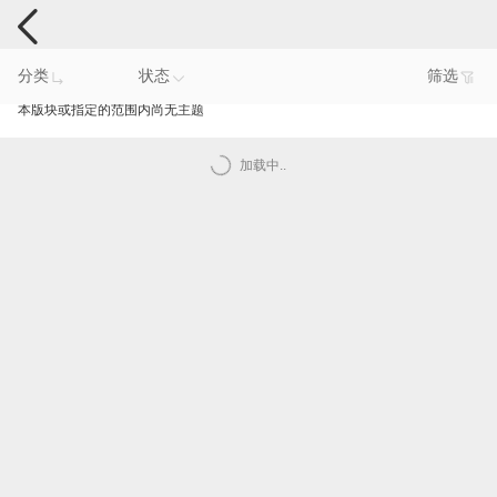
电脑反馈
分类
状态
筛选
本版块或指定的范围内尚无主题
加载中..