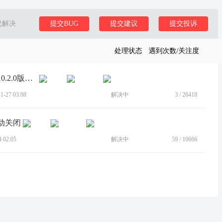
已解决
提交BUG
提交建议
提交投诉
处理状态
遇到次数/关注度
[BUG]thinkbook 16p，最新推送的百应 10.2.0版本，丢掉了设备控制功能
-27 03:08
解决中
3
/
26418
动关闭
 02:05
解决中
59
/
10666