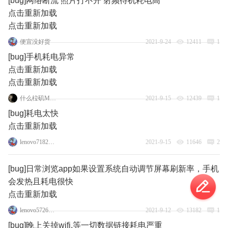
[bug]网络断流 照片打不开 射频待机耗电高
点击重新加载
点击重新加载
便宜没好货
2021-9-24
12411
1
[bug]手机耗电异常
点击重新加载
点击重新加载
什么柆矶Moto
2021-9-15
12439
1
[bug]耗电太快
点击重新加载
lenovo71829684
2021-9-15
11646
2
[bug]日常浏览app如果设置系统自动调节屏幕刷新率，手机
会发热且耗电很快
点击重新加载
lenovo57265241
2021-9-12
13182
1
[bug]晚上关掉wifi,等一切数据链接耗电严重