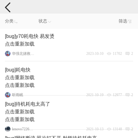
手机反馈
分类
状态
筛选
[bug]y70耗电快 易发烫
点击重新加载
华强北拯救者y70
2023-10-10
11702
2
[bug]耗电快
点击重新加载
点击重新加载
听雨眠
2021-10-19
12977
2
[bug]待机耗电太高了
点击重新加载
点击重新加载
lenovo72264073
2021-10-13
13148
2