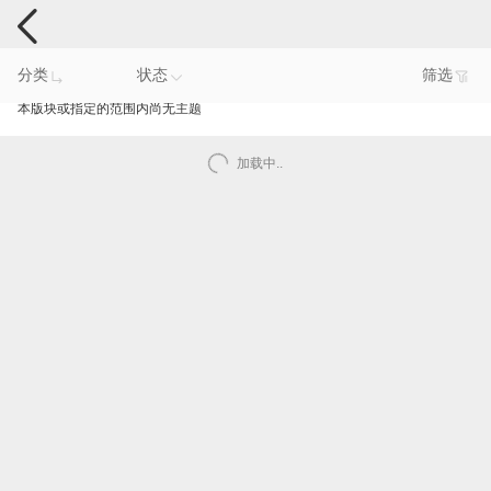
手机反馈
分类
状态
筛选
本版块或指定的范围内尚无主题
加载中..