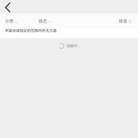
手机反馈
分类
状态
筛选
本版块或指定的范围内尚无主题
加载中..