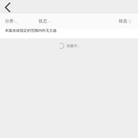
手机反馈
分类
状态
筛选
本版块或指定的范围内尚无主题
加载中..