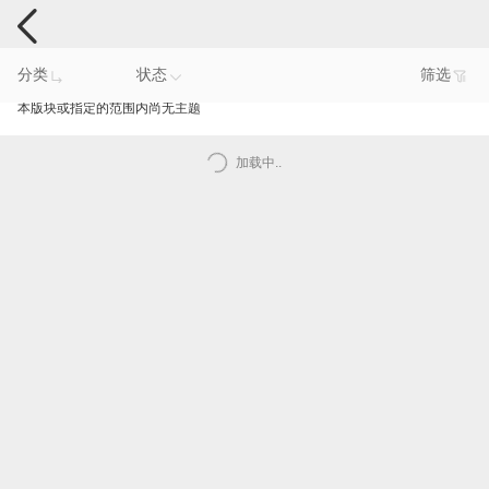
手机反馈
分类
状态
筛选
本版块或指定的范围内尚无主题
加载中..