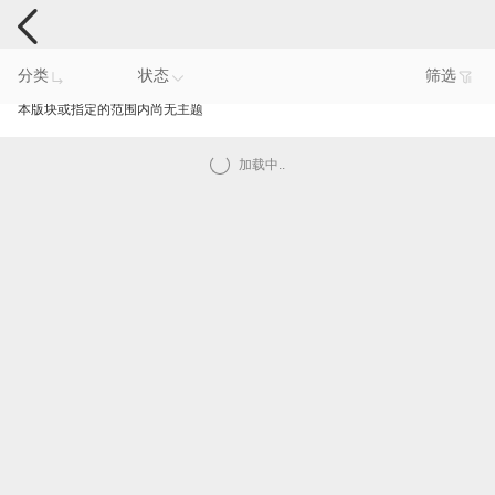
手机反馈
分类
状态
筛选
本版块或指定的范围内尚无主题
加载中..