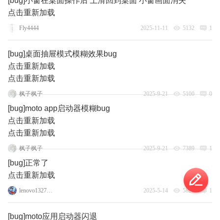
[bug]小窗在桌面操作后 上滑回到桌面 小窗画面消失
点击重新加载
Fly4444
2025-11-11
5132
1
[bug]桌面抽屉模式模糊效果bug
点击重新加载
点击重新加载
枫子枫子
2025-9-21
5100
0
[bug]moto app启动器模糊bug
点击重新加载
点击重新加载
枫子枫子
2025-9-21
7389
1
[bug]正常了
点击重新加载
lenovo132760642
2025-5-14
5821
1
[bug]moto应用启动器闪退