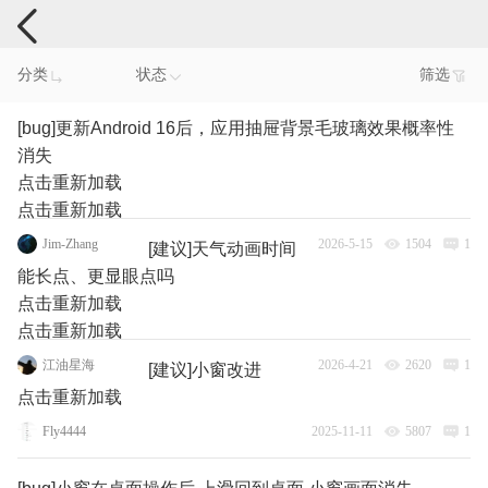
手机反馈
分类
状态
筛选
[bug]更新Android 16后，应用抽屉背景毛玻璃效果概率性
消失
点击重新加载
点击重新加载
Jim-Zhang
2026-5-15
1504
1
[建议]天气动画时间
能长点、更显眼点吗
点击重新加载
点击重新加载
江油星海
2026-4-21
2620
1
[建议]小窗改进
点击重新加载
Fly4444
2025-11-11
5807
1