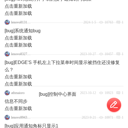
点击重新加载
点击重新加载
lenovo81312145
2024-1-5
10763
1
[bug]系统通知bug
点击重新加载
点击重新加载
lenovo83273770
2023-10-27
10457
1
[bug]EDGE'S 手机左上下拉菜单时间显示被挡住还没修复
么？
点击重新加载
点击重新加载
athmaioro
2023-10-12
10923
1
[bug]控制中心界面
信息不同步
点击重新加载
lenovo99435467
2023-9-21
10971
1
[bug]应用通知角标只显示1