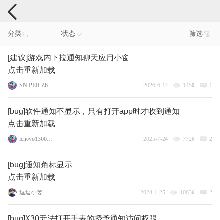
手机反馈
分类
状态
筛选
[建议]游戏内下拉通知聊天应用小窗
点击重新加载
SNIPER Z6pro
2026-6-17
1450
1
[bug]软件通知不显示，只有打开app时才收到通知
点击重新加载
lenovo136675244
2025-7-24
7726
2
[bug]通知角标显示
点击重新加载
逗逗小姜
2024-1-25
10836
2
[bug]X30无法打开手表的授予通知访问权限